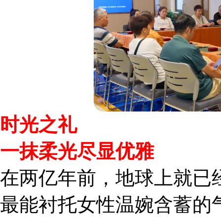
时光之礼
一抹柔光尽显优雅
在两亿年前，地球上就已
最能衬托女性温婉含蓄的