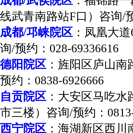
成都/武侯院区
：福锦路一段
线武青南路站F口）咨询/预约：
成都/邛崃院区
：凤凰大道
询/预约：028-69336616
德阳院区
：旌阳区庐山南
预约：0838-6926666
自贡院区
：大安区马吃水路
市三楼）咨询/预约：0813-2
西宁院区
：海湖新区西川南