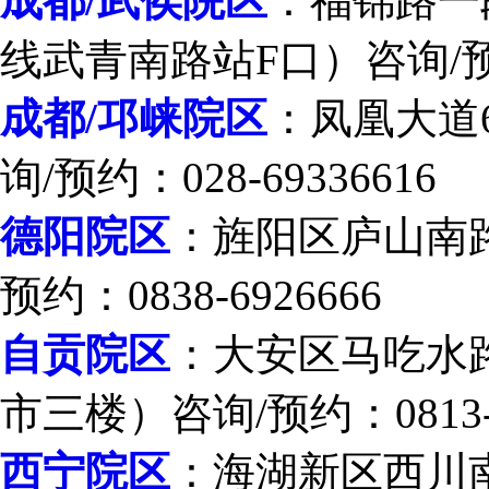
成都/武侯院区
：福锦路一段
线武青南路站F口）咨询/预约：
成都/邛崃院区
：凤凰大道
询/预约：028-69336616
德阳院区
：旌阳区庐山南
预约：0838-6926666
自贡院区
：大安区马吃水路
市三楼）咨询/预约：0813-2
西宁院区
：海湖新区西川南